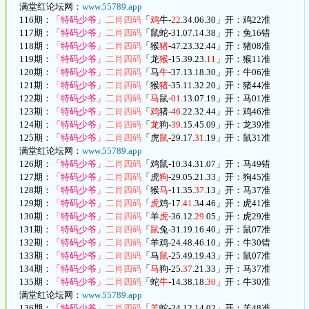
满堂红论坛网：
www.55789.app
116期：
「特码少爷」
二肖四码
「
鸡
牛-
22
.34.06.30」开：鸡22准
117期：
「特码少爷」
二肖四码
「鼠蛇-31.07.14.38」开：兔16错
118期：
「特码少爷」
二肖四码
「猴
猪
-47.23.32.44」开：猪08准
119期：
「特码少爷」
二肖四码
「龙
猴
-15.39.23.
11
」开：猴11准
120期：
「特码少爷」
二肖四码
「马
牛
-37.13.18.30」开：牛06准
121期：
「特码少爷」
二肖四码
「猴
猪
-35.11.32.20」开：猪44准
122期：
「特码少爷」
二肖四码
「
马
鼠-
01
.13.07.19」开：马01准
123期：
「特码少爷」
二肖四码
「
鸡
猪-
46
.22.32.44」开：鸡46准
124期：
「特码少爷」
二肖四码
「
龙
狗-
39
.15.45.09」开：龙39准
125期：
「特码少爷」
二肖四码
「虎
鼠
-29.17.
31
.19」开：鼠31准
满堂红论坛网：
www.55789.app
126期：
「特码少爷」
二肖四码
「鸡鼠-10.34.31.07」开：马49错
127期：
「特码少爷」
二肖四码
「虎
狗
-29.05.21.33」开：狗45准
128期：
「特码少爷」
二肖四码
「猴
马
-11.35.
37
.13」开：马37准
129期：
「特码少爷」
二肖四码
「
虎
鸡-17.
41
.34.46」开：虎41准
130期：
「特码少爷」
二肖四码
「羊
虎
-36.12.
29
.05」开：虎29准
131期：
「特码少爷」
二肖四码
「
鼠
兔-31.19.16.40」开：鼠07准
132期：
「特码少爷」
二肖四码
「羊鸡-24.48.46.10」开：牛30错
133期：
「特码少爷」
二肖四码
「马
鼠
-25.49.19.43」开：鼠07准
134期：
「特码少爷」
二肖四码
「
马
狗-25.
37
.21.33」开：马37准
135期：
「特码少爷」
二肖四码
「蛇
牛
-14.38.18.
30
」开：牛30准
满堂红论坛网：
www.55789.app
136期：
「特码少爷」
二肖四码
「
羊
蛇-24.12.14.02」开：羊48准