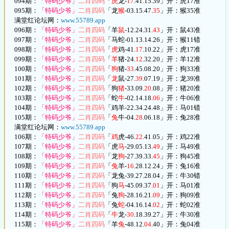
094期：
「特码少爷」
二肖四码
「
虎
龙-
17
.41.15.39」开：虎17准
095期：
「特码少爷」
二肖四码
「龙
猴
-03.15.47.
35
」开：猴35准
满堂红论坛网：
www.55789.app
096期：
「特码少爷」
二肖四码
「羊
鼠
-12.24.31.
43
」开：鼠43准
097期：
「特码少爷」
二肖四码
「马蛇-01.13.14.26」开：猴11错
098期：
「特码少爷」
二肖四码
「
虎
鸡-41.
17
.10.22」开：虎17准
099期：
「特码少爷」
二肖四码
「
羊
猪-24.
12
.32.20」开：羊12准
100期：
「特码少爷」
二肖四码
「
狗
猪-
33
.45.08.20」开：狗33准
101期：
「特码少爷」
二肖四码
「
龙
鼠-27.
39
.07.19」开：龙39准
102期：
「特码少爷」
二肖四码
「狗
猪
-33.09.
20
.08」开：猪20准
103期：
「特码少爷」
二肖四码
「蛇
牛
-02.14.18.
06
」开：牛06准
104期：
「特码少爷」
二肖四码
「鸡羊-22.34.24.48」开：马01错
105期：
「特码少爷」
二肖四码
「
兔
牛-04.
28
.06.18」开：兔28准
满堂红论坛网：
www.55789.app
106期：
「特码少爷」
二肖四码
「
鸡
虎-46.
22
.41.05」开：鸡22准
107期：
「特码少爷」
二肖四码
「虎
马
-29.05.13.
49
」开：马49准
108期：
「特码少爷」
二肖四码
「龙
狗
-27.39.33.
45
」开：狗45准
109期：
「特码少爷」
二肖四码
「
兔
羊-
16
.28.12.24」开：兔16准
110期：
「特码少爷」
二肖四码
「龙兔-39.27.28.04」开：牛30错
111期：
「特码少爷」
二肖四码
「狗
马
-45.09.37.
01
」开：马01准
112期：
「特码少爷」
二肖四码
「兔
狗
-28.16.21.
09
」开：狗09准
113期：
「特码少爷」
二肖四码
「兔
蛇
-04.16.14.
02
」开：蛇02准
114期：
「特码少爷」
二肖四码
「
牛
龙-
30
.18.39.27」开：牛30准
115期：
「特码少爷」
二肖四码
「羊
兔
-48.12.
04
.40」开：兔04准