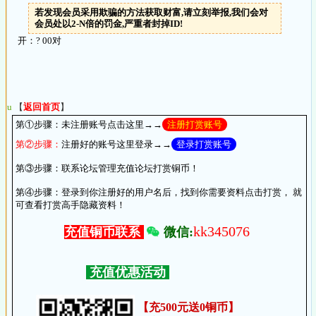
若发现会员采用欺骗的方法获取财富,请立刻举报,我们会对
会员处以2-N倍的罚金,严重者封掉ID!
开：? 00对
u
【
返回首页
】
第①步骤：
未注册账号点击这里→→
注册打赏账号
第②步骤：
注册好的账号这里登录→→
登录打赏账号
第③步骤：
联系论坛管理充值论坛打赏铜币！
第④步骤：
登录到你注册好的用户名后，找到你需要资料点击打赏， 就
可查看打赏高手隐藏资料！
kk345076
微信:
充值铜币联系
充值优惠活动
【充500元送0铜币】